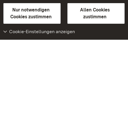
Gebärdensprache
Leichte Sprache
Erklärung zur Barrierefreiheit
Nur notwendigen
Allen Cookies
BITV-konform (geprüfte Seiten)
Cookies zustimmen
zustimmen
Cookie-Einstellungen anzeigen
Weiteres
Portal
Monumente
Besuchen Sie uns auf
Facebook
Besuchen Sie uns auf
Instagram
Besuchen Sie uns auf
Youtube
Lernen Sie unsere Apps
kennen
Google Play Store
App Store für iPhone