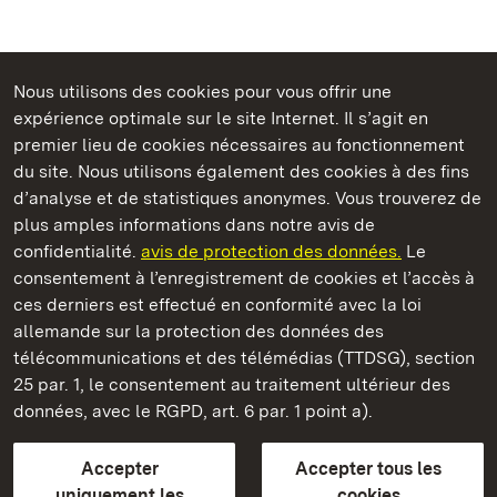
Nous utilisons des cookies pour vous offrir une
Châteaux et jardins publics du Bade-Wurtemberg
expérience optimale sur le site Internet. Il s’agit en
premier lieu de cookies nécessaires au fonctionnement
du site. Nous utilisons également des cookies à des fins
d’analyse et de statistiques anonymes. Vous trouverez de
plus amples informations dans notre avis de
Château de Heidelberg
confidentialité.
avis de protection des données.
Le
consentement à l’enregistrement de cookies et l’accès à
Châteaux et jardins publics du Bade-Wurtemberg
ces derniers est effectué en conformité avec la loi
allemande sur la protection des données des
Contact et Informations
FAQ et réponses
Mentions légales
télécommunications et des télémédias (TTDSG), section
Protection des données
25 par. 1, le consentement au traitement ultérieur des
Explications sur l’accessibilité
données, avec le RGPD, art. 6 par. 1 point a).
BITV-konform (geprüfte Seiten)
Accepter
Accepter tous les
plus loin
uniquement les
cookies