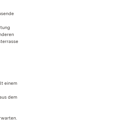
ausende
ltung
onderen
sterrasse
lt einem
h aus dem
rwarten.