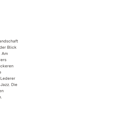
Landschaft
der Blick
r. Am
ders
eckeren
e
 Lederer
Jazz. Die
en
n.