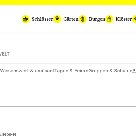
Schlösser
Gärten
Burgen
Klöster
WELT
Wissenswert & amüsant
Tagen & Feiern
Gruppen & Schulen
P
TUNGEN