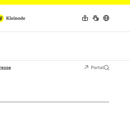
Kleinode
resse
Portal