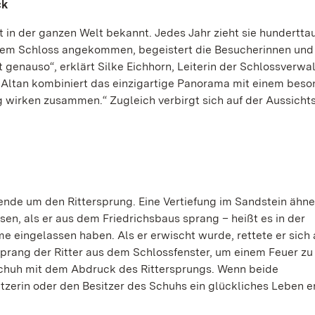
ck
t in der ganzen Welt bekannt. Jedes Jahr zieht sie hundertt
f dem Schloss angekommen, begeistert die Besucherinnen und
 genauso“, erklärt Silke Eichhorn, Leiterin der Schlossverwa
 Altan kombiniert das einzigartige Panorama mit einem bes
 wirken zusammen.“ Zugleich verbirgt sich auf der Aussicht
nde um den Rittersprung. Eine Vertiefung im Sandstein ähne
ssen, als er aus dem Friedrichsbaus sprang – heißt es in der
me eingelassen haben. Als er erwischt wurde, rettete er sic
 sprang der Ritter aus dem Schlossfenster, um einem Feuer zu
Schuh mit dem Abdruck des Rittersprungs. Wenn beide
itzerin oder den Besitzer des Schuhs ein glückliches Leben e