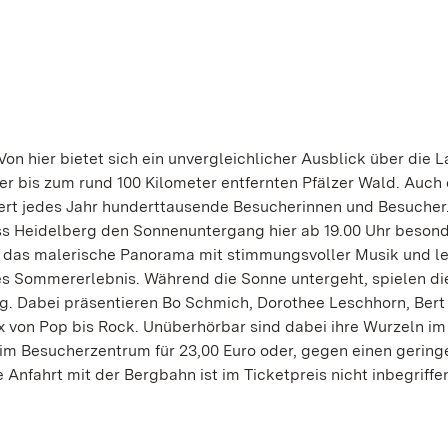
n hier bietet sich ein unvergleichlicher Ausblick über die 
 bis zum rund 100 Kilometer entfernten Pfälzer Wald. Auch 
niert jedes Jahr hunderttausende Besucherinnen und Besuche
ss Heidelberg den Sonnenuntergang hier ab 19.00 Uhr beson
 das malerische Panorama mit stimmungsvoller Musik und l
ges Sommererlebnis. Während die Sonne untergeht, spielen di
rg. Dabei präsentieren Bo Schmich, Dorothee Leschhorn, Bert
von Pop bis Rock. Unüberhörbar sind dabei ihre Wurzeln im 
f im Besucherzentrum für 23,00 Euro oder, gegen einen gering
nfahrt mit der Bergbahn ist im Ticketpreis nicht inbegriffe