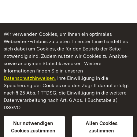
Wir verwenden Cookies, um Ihnen ein optimales
Webseiten-Erlebnis zu bieten. In erster Linie handelt es
Kommen. Staunen. Genießen.
sich dabei um Cookies, die für den Betrieb der Seite
notwendig sind. Zudem nutzen wir Cookies zu Analyse-
sowie anonymen Statistikzwecken. Weitere
Informationen finden Sie in unseren
Datenschutzhinweisen.
Ihre Einwilligung in die
Schloss Heidelberg
Speicherung der Cookies und den Zugriff darauf erfolgt
nach § 25 Abs. 1 TTDSG, die Einwilligung in die weitere
Staatliche Schlösser und Gärten Baden-Württemberg
Datenverarbeitung nach Art. 6 Abs. 1 Buchstabe a)
DSGVO.
Kontakt
FAQ
Impressum
Datenschutz
Gebärdensprache
Leichte Sprache
Erklärung zur Barrierefreiheit
Nur notwendigen
Allen Cookies
BITV-konform (geprüfte Seiten)
Cookies zustimmen
zustimmen