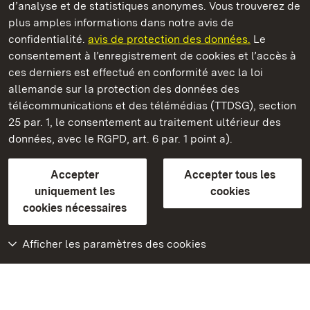
d’analyse et de statistiques anonymes. Vous trouverez de
plus amples informations dans notre avis de
Château de Heidelberg
confidentialité.
avis de protection des données.
Le
consentement à l’enregistrement de cookies et l’accès à
Châteaux et jardins publics du Bade-Wurtemberg
ces derniers est effectué en conformité avec la loi
allemande sur la protection des données des
Contact et Informations
FAQ et réponses
Mentions légales
télécommunications et des télémédias (TTDSG), section
Protection des données
25 par. 1, le consentement au traitement ultérieur des
Explications sur l’accessibilité
données, avec le RGPD, art. 6 par. 1 point a).
BITV-konform (geprüfte Seiten)
Accepter
Accepter tous les
plus loin
uniquement les
cookies
cookies nécessaires
Accueil
Monuments
Afficher les paramètres des cookies
Rendez-nous visite
sur Facebook
Rendez-nous visite
sur Instagram
Rendez-nous visite