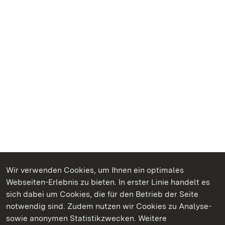
Wir verwenden Cookies, um Ihnen ein optimales
Webseiten-Erlebnis zu bieten. In erster Linie handelt es
Kommen. Staunen. Genießen.
sich dabei um Cookies, die für den Betrieb der Seite
notwendig sind. Zudem nutzen wir Cookies zu Analyse-
sowie anonymen Statistikzwecken. Weitere