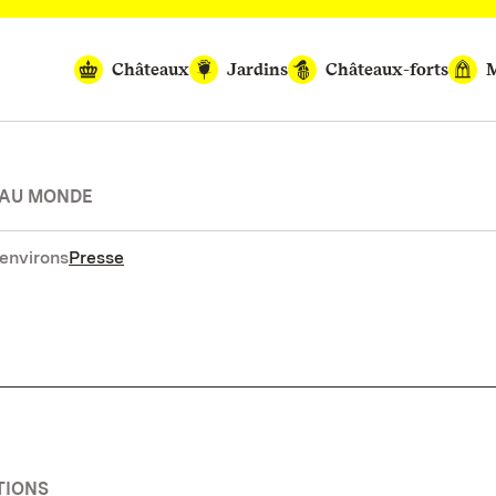
Châteaux
Jardins
Châteaux-forts
M
 AU MONDE
environs
Presse
TIONS