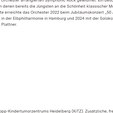
s Orchester arrangierten Symphonic Rock gewidmet. Ein bes
in denen bereits die Jüngsten an die Schönheit klassischer M
te erreichte das Orchester 2022 beim Jubiläumskonzert „50 
in der Elbphilharmonie in Hamburg und 2024 mit der Solokü
Plattner.
pp-Kindertumorzentrums Heidelberg (KiTZ). Zusätzliche, fre