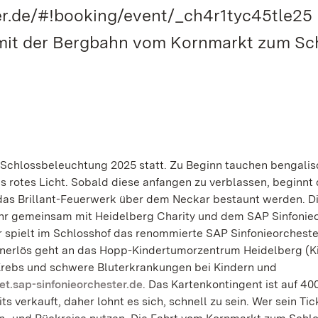
ter.de/#!booking/event/_ch4r1tyc45tle25
t mit der Bergbahn vom Kornmarkt zum Sc
r Schlossbeleuchtung 2025 statt. Zu Beginn tauchen bengali
 rotes Licht. Sobald diese anfangen zu verblassen, beginnt 
 das Brillant-Feuerwerk über dem Neckar bestaunt werden. D
ahr gemeinsam mit Heidelberg Charity und dem SAP Sinfonie
r spielt im Schlosshof das renommierte SAP Sinfonieorcheste
inerlös geht an das Hopp-Kindertumorzentrum Heidelberg (K
 Krebs und schwere Bluterkrankungen bei Kindern und
ket.sap-sinfonieorchester.de
. Das Kartenkontingent ist auf 40
ts verkauft, daher lohnt es sich, schnell zu sein. Wer sein Tic