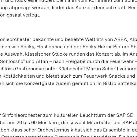
in- und Rückreise nutzen. Die Fahrt vom Kornmarkt zum Schlo
tung abgesagt werden, findet das Konzert dennoch statt. Bei
önigssaal verlegt.
onieorchester bekannte und beliebte Welthits von ABBA, Alp
lmen wie Rocky, Flashdance und der Rocky Horror Picture S
ne Auswahl klassischer Stücke runden das Konzert ab. Im An
 Schlosshof und Altan – nach Freigabe durch die Feuerwehr –
hloss Gastronomie unter Küchenchef Martin Scharff versorg
n Köstlichkeiten und bietet auch zum Feuerwerk Snacks und
en sich die Konzertgäste zudem gemütlich im Bistro Sattel
P Sinfonieorchester zum kulturellen Leuchtturm der SAP SE
er aus 20 bis 60 Musikern, die sowohl Mitarbeiter der SAP a
eben klassischer Orchestermusik hat sich das Ensemble in de