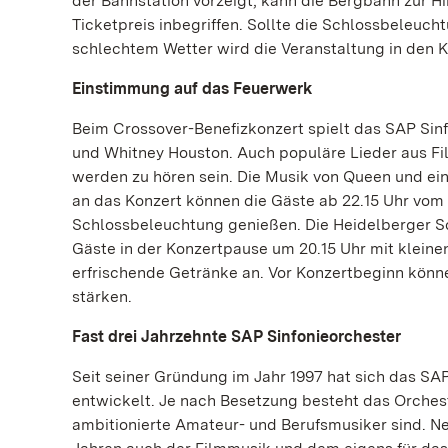
der Bahnstation vorzeigt, kann die Bergbahn zur H
Ticketpreis inbegriffen. Sollte die Schlossbeleuch
schlechtem Wetter wird die Veranstaltung in den K
Einstimmung auf das Feuerwerk
Beim Crossover-Benefizkonzert spielt das SAP Sinf
und Whitney Houston. Auch populäre Lieder aus Fi
werden zu hören sein. Die Musik von Queen und ei
an das Konzert können die Gäste ab 22.15 Uhr vom
Schlossbeleuchtung genießen. Die Heidelberger Sc
Gäste in der Konzertpause um 20.15 Uhr mit
kleine
erfrischende Getränke an. Vor Konzertbeginn könn
stärken.
Fast drei Jahrzehnte SAP Sinfonieorchester
Seit seiner Gründung im Jahr 1997 hat sich das SA
entwickelt. Je nach Besetzung besteht das Orchest
ambitionierte Amateur- und Berufsmusiker sind. N