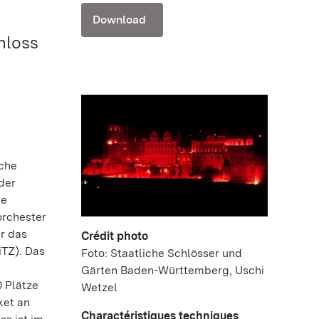
Download
hloss
sche
der
ie
orchester
r das
Crédit photo
iTZ). Das
Foto: Staatliche Schlösser und
Gärten Baden-Württemberg, Uschi
0 Plätze
Wetzel
ket an
Charactéristiques techniques