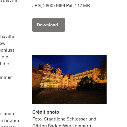
ss ist im
JPG, 2600x1696 Pxl, 1.12 MB
Download
haville
how
schluss
 die
t die
kammer
Crédit photo
ls auch
Foto: Staatliche Schlösser und
n letzten
Gärten Baden-Württemberg,