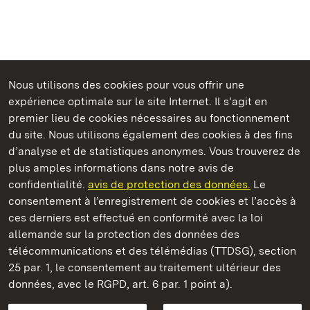
Nous utilisons des cookies pour vous offrir une
Châteaux et jardins publics du Bade-Wurtemberg
expérience optimale sur le site Internet. Il s’agit en
premier lieu de cookies nécessaires au fonctionnement
du site. Nous utilisons également des cookies à des fins
d’analyse et de statistiques anonymes. Vous trouverez de
plus amples informations dans notre avis de
Château de Heidelberg
confidentialité.
avis de protection des données.
Le
consentement à l’enregistrement de cookies et l’accès à
Châteaux et jardins publics du Bade-Wurtemberg
ces derniers est effectué en conformité avec la loi
allemande sur la protection des données des
Contact et Informations
FAQ et réponses
Mentions légales
télécommunications et des télémédias (TTDSG), section
Protection des données
25 par. 1, le consentement au traitement ultérieur des
Explications sur l’accessibilité
données, avec le RGPD, art. 6 par. 1 point a).
BITV-konform (geprüfte Seiten)