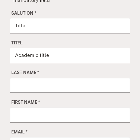
* mandatory field
SALUTION
*
TITEL
LAST NAME
*
FIRST NAME
*
EMAIL
*