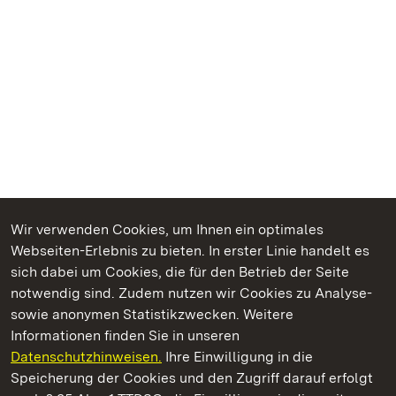
Wir verwenden Cookies, um Ihnen ein optimales
Webseiten-Erlebnis zu bieten. In erster Linie handelt es
Kommen. Staunen. Genießen.
sich dabei um Cookies, die für den Betrieb der Seite
notwendig sind. Zudem nutzen wir Cookies zu Analyse-
sowie anonymen Statistikzwecken. Weitere
Informationen finden Sie in unseren
Datenschutzhinweisen.
Ihre Einwilligung in die
Schloss Heidelberg
Speicherung der Cookies und den Zugriff darauf erfolgt