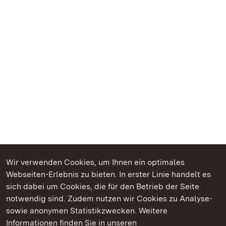
Wir verwenden Cookies, um Ihnen ein optimales
Webseiten-Erlebnis zu bieten. In erster Linie handelt es
Kommen. Staunen. Genießen.
sich dabei um Cookies, die für den Betrieb der Seite
notwendig sind. Zudem nutzen wir Cookies zu Analyse-
sowie anonymen Statistikzwecken. Weitere
Informationen finden Sie in unseren