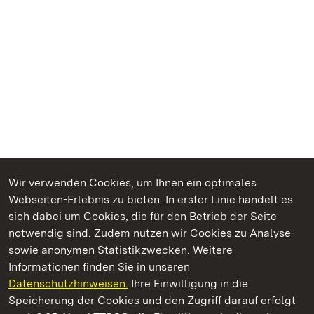
Wir verwenden Cookies, um Ihnen ein optimales
Webseiten-Erlebnis zu bieten. In erster Linie handelt es
Kommen. Staunen. Genießen.
sich dabei um Cookies, die für den Betrieb der Seite
notwendig sind. Zudem nutzen wir Cookies zu Analyse-
sowie anonymen Statistikzwecken. Weitere
Informationen finden Sie in unseren
Datenschutzhinweisen.
Ihre Einwilligung in die
Schloss Heidelberg
Speicherung der Cookies und den Zugriff darauf erfolgt