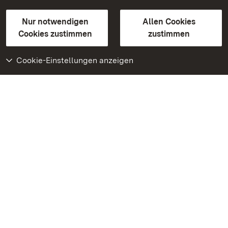
Gebärdensprache
Leichte Sprache
Erklärung zur Barrierefreiheit
Nur notwendigen
Allen Cookies
BITV-konform (geprüfte Seiten)
Cookies zustimmen
zustimmen
Cookie-Einstellungen anzeigen
Weiteres
Portal
Monumente
Besuchen Sie uns auf
Facebook
Besuchen Sie uns auf
Instagram
Besuchen Sie uns auf
Youtube
Lernen Sie unsere Apps
kennen
Google Play Store
App Store für iPhone