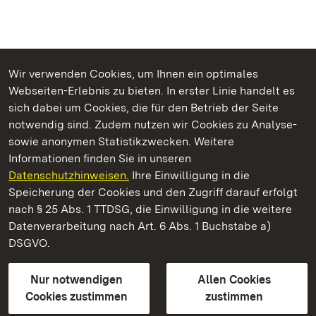
Wir verwenden Cookies, um Ihnen ein optimales
Webseiten-Erlebnis zu bieten. In erster Linie handelt es
Kommen. Staunen. Genießen.
sich dabei um Cookies, die für den Betrieb der Seite
notwendig sind. Zudem nutzen wir Cookies zu Analyse-
sowie anonymen Statistikzwecken. Weitere
Informationen finden Sie in unseren
Datenschutzhinweisen.
Ihre Einwilligung in die
Schloss Heidelberg
Speicherung der Cookies und den Zugriff darauf erfolgt
nach § 25 Abs. 1 TTDSG, die Einwilligung in die weitere
Staatliche Schlösser und Gärten Baden-Württemberg
Datenverarbeitung nach Art. 6 Abs. 1 Buchstabe a)
DSGVO.
Kontakt
FAQ
Impressum
Datenschutz
Gebärdensprache
Leichte Sprache
Erklärung zur Barrierefreiheit
Nur notwendigen
Allen Cookies
BITV-konform (geprüfte Seiten)
Cookies zustimmen
zustimmen