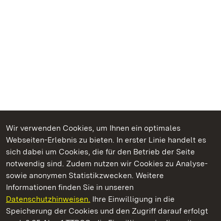
Wir verwenden Cookies, um Ihnen ein optimales
Webseiten-Erlebnis zu bieten. In erster Linie handelt es
Kommen. Staunen. Genießen.
sich dabei um Cookies, die für den Betrieb der Seite
notwendig sind. Zudem nutzen wir Cookies zu Analyse-
sowie anonymen Statistikzwecken. Weitere
Informationen finden Sie in unseren
Datenschutzhinweisen.
Ihre Einwilligung in die
Schloss Heidelberg
Speicherung der Cookies und den Zugriff darauf erfolgt