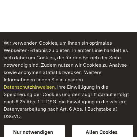
Wir verwenden Cookies, um Ihnen ein optimales
Webseiten-Erlebnis zu bieten. In erster Linie handelt es
Kommen. Staunen. Genießen.
sich dabei um Cookies, die für den Betrieb der Seite
notwendig sind. Zudem nutzen wir Cookies zu Analyse-
sowie anonymen Statistikzwecken. Weitere
Informationen finden Sie in unseren
Datenschutzhinweisen.
Ihre Einwilligung in die
Schloss Heidelberg
Speicherung der Cookies und den Zugriff darauf erfolgt
nach § 25 Abs. 1 TTDSG, die Einwilligung in die weitere
Staatliche Schlösser und Gärten Baden-Württemberg
Datenverarbeitung nach Art. 6 Abs. 1 Buchstabe a)
DSGVO.
Kontakt
FAQ
Impressum
Datenschutz
Gebärdensprache
Leichte Sprache
Erklärung zur Barrierefreiheit
Nur notwendigen
Allen Cookies