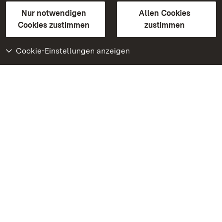
Gebärdensprache
Leichte Sprache
Erklärung zur Barrierefreiheit
Nur notwendigen
Allen Cookies
BITV-konform (geprüfte Seiten)
Cookies zustimmen
zustimmen
Cookie-Einstellungen anzeigen
Weiteres
Portal
Monumente
Besuchen Sie uns auf
Facebook
Besuchen Sie uns auf
Instagram
Besuchen Sie uns auf
Youtube
Lernen Sie unsere Apps
kennen
Google Play Store
App Store für iPhone