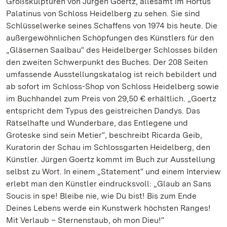
Großskulpturen von Jürgen Goertz, allesamt im Hortus
Palatinus von Schloss Heidelberg zu sehen. Sie sind
Schlüsselwerke seines Schaffens von 1974 bis heute. Die
außergewöhnlichen Schöpfungen des Künstlers für den
„Gläsernen Saalbau“ des Heidelberger Schlosses bilden
den zweiten Schwerpunkt des Buches. Der 208 Seiten
umfassende Ausstellungskatalog ist reich bebildert und
ab sofort im Schloss-Shop von Schloss Heidelberg sowie
im Buchhandel zum Preis von 29,50 € erhältlich. „Goertz
entspricht dem Typus des geistreichen Dandys. Das
Rätselhafte und Wunderbare, das Entlegene und
Groteske sind sein Metier“, beschreibt Ricarda Geib,
Kuratorin der Schau im Schlossgarten Heidelberg, den
Künstler. Jürgen Goertz kommt im Buch zur Ausstellung
selbst zu Wort. In einem „Statement“ und einem Interview
erlebt man den Künstler eindrucksvoll: „Glaub an Sans
Soucis in spe! Bleibe nie, wie Du bist! Bis zum Ende
Deines Lebens werde ein Kunstwerk höchsten Ranges!
Mit Verlaub – Sternenstaub, oh mon Dieu!“