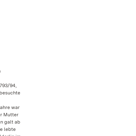
n
1793/94,
 besuchte
Jahre war
er Mutter
n galt ab
e lebte