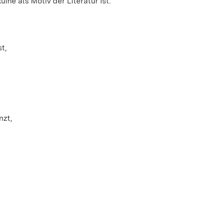
ne als Motiv der Literatur ist.
t,
nzt,