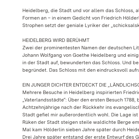
Heidelberg, die Stadt und vor allem das Schloss, a
Formen an – in einem Gedicht von Friedrich Hölderl
Strophen setzt der geniale Lyriker der „schicksal
HEIDELBERG WIRD BERÜHMT
Zwei der prominentesten Namen der deutschen Lit
Johann Wolfgang von Goethe Heidelberg und einige 
in der Stadt auf, bewunderten das Schloss. Und b
begründet. Das Schloss mit den eindrucksvoll aufr
EIN JUNGER DICHTER ENTDECKT DIE „LÄNDLICH
Mehrere Besuche in Heidelberg inspirierten Friedri
„Vaterlandsstädte“: Über den ersten Besuch 1788, b
Achtzehnjährige nach der Rückkehr ins evangelisch
Stadt gefiel mir außerordentlich wohl. Die Lage is
Rüken der Stadt steigen steile waldichte Berge em
Mal kam Hölderlin sieben Jahre später durch Heidel
Drei Jahre später entstand der erste Entwurf des 