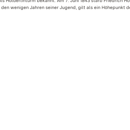
ls Hölderlinturm bekannt. Am 7. Juni 1843 starb Friedrich Hö
n den wenigen Jahren seiner Jugend, gilt als ein Höhepunkt d