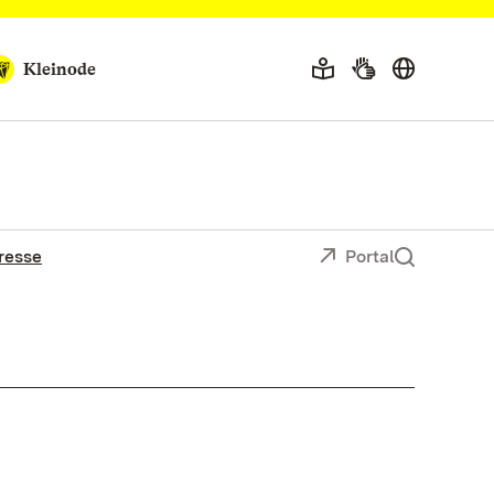
Kleinode
resse
Portal