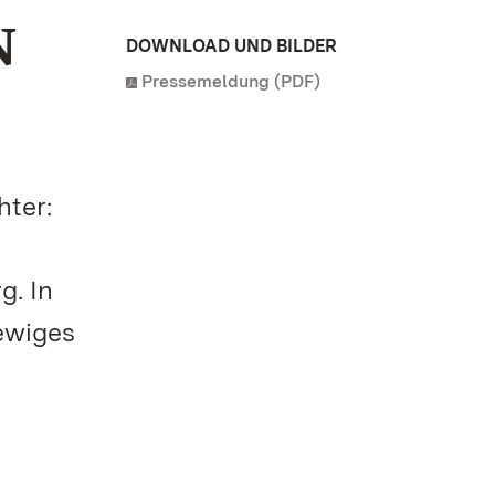
N
DOWNLOAD UND BILDER
Pressemeldung (PDF)
hter:
n
g. In
 ewiges