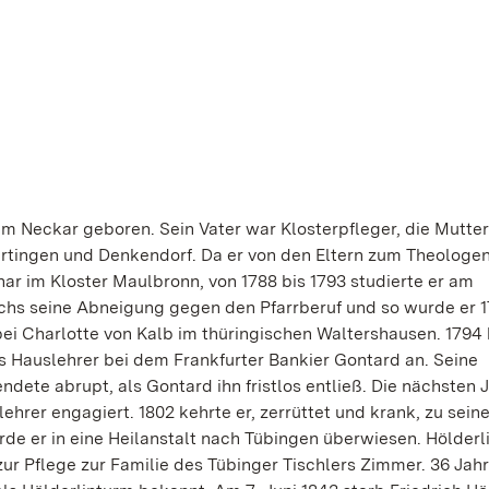
am Neckar geboren. Sein Vater war Klosterpfleger, die Mutter
Nürtingen und Denkendorf. Da er von den Eltern zum Theologe
r im Kloster Maulbronn, von 1788 bis 1793 studierte er am
chs seine Abneigung gegen den Pfarrberuf und so wurde er 
 bei Charlotte von Kalb im thüringischen Waltershausen. 1794
 als Hauslehrer bei dem Frankfurter Bankier Gontard an. Seine
dete abrupt, als Gontard ihn fristlos entließ. Die nächsten 
ehrer engagiert. 1802 kehrte er, zerrüttet und krank, zu sein
de er in eine Heilanstalt nach Tübingen überwiesen. Hölderli
ur Pflege zur Familie des Tübinger Tischlers Zimmer. 36 Jahr