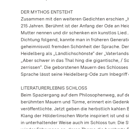
DER MYTHOS ENTSTEHT
Zusammen mit den weiteren Gedichten erschien „He
215 Jahren. Berühmt ist der Anfang der Ode an Heide
Mutter nennen und dir schenken ein kunstlos Lied..
Dichtung folgend, kannte man in früheren Generat
geheimnisvoll fremden Schönheit der Sprache. Der D
Heidelberg als „Ländlichschönste“ der „Vaterlandss
„Aber schwer in das Thal hing die gigantische, / S
zerrissen“. Die geborstenen Mauern des Schlosses
Sprache lässt seine Heidelberg-Ode zum Inbegriff
LITERATURERLEBNIS SCHLOSS
Beim Spaziergang auf dem Philosophenweg, auf de
berühmten Mauern und Türme, erinnert ein Gedenkst
veröffentlichte. Jetzt geben die herbstlich kahlen
Klang der Hölderlinschen Worte inspiriert ist und s
in unterhaltender Weise auch im Schloss tun: Die