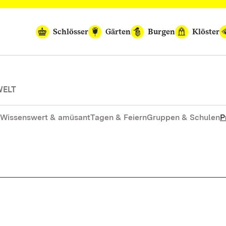
Schlösser
Gärten
Burgen
Klöster
WELT
Wissenswert & amüsant
Tagen & Feiern
Gruppen & Schulen
P