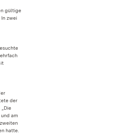
en gültige
 In zwei
besuchte
mehrfach
it
der
tete der
 „Die
n und am
 zweiten
en hatte.