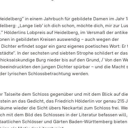
idelberg“ in einem Jahrbuch für gebildete Damen im Jahr 18
lberg: „Lange lieb' ich dich schon, möchte dich, mir zur Lust
.“ Hölderlins Lobpreis auf Heidelberg, im Versmaß der antik
ionen in gebildeten Kreisen auswendig – auch wegen der
ichter erfindet sogar ein ganz eigenes poetisches Wort: Er 
tädte“. In der sechsten und siebten Strophe schildert er das
chicksalskundige Burg nieder bis auf den Grund, / Von den W
 beeindruckten den jungen Dichter spürbar – und die Macht 
 der lyrischen Schlossbetrachtung werden.
r Talseite dem Schloss gegenüber und mit dem Blick auf die
ein an das Gedicht, das Friedrich Hölderlin vor genau 215 
 Bäume wieder die Sicht übers Neckartal zum Schloss frei. W
ich mit dem Bild des Schlosses in der Literatur befassen will
 Staatlichen Schlösser und Gärten Baden-Württemberg biete