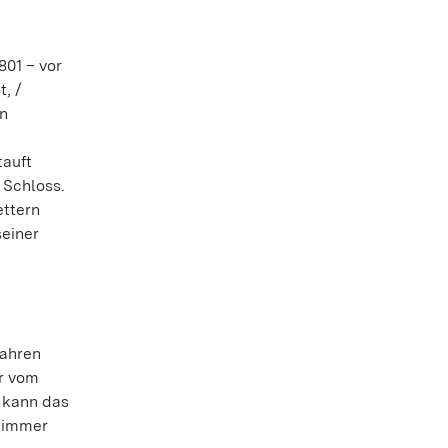
01 – vor
, /
en
tauft
 Schloss.
ettern
seiner
Jahren
er vom
, kann das
n immer