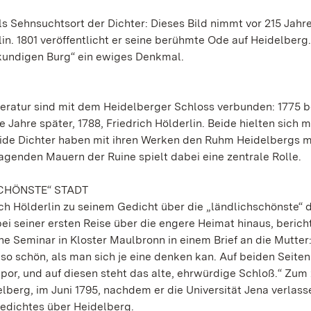
ls Sehnsuchtsort der Dichter: Dieses Bild nimmt vor 215 Jahr
in. 1801 veröffentlicht er seine berühmte Ode auf Heidelberg.
skundigen Burg“ ein ewiges Denkmal.
eratur sind mit dem Heidelberger Schloss verbunden: 1775 
Jahre später, 1788, Friedrich Hölderlin. Beide hielten sich 
eide Dichter haben mit ihren Werken den Ruhm Heidelbergs m
agenden Mauern der Ruine spielt dabei eine zentrale Rolle.
SCHÖNSTE“ STADT
ch Hölderlin zu seinem Gedicht über die „ländlichschönste“ 
ei seiner ersten Reise über die engere Heimat hinaus, berich
e Seminar in Kloster Maulbronn in einem Brief an die Mutter:
t so schön, als man sich je eine denken kan. Auf beiden Seite
por, und auf diesen steht das alte, ehrwürdige Schloß.“ Zum
berg, im Juni 1795, nachdem er die Universität Jena verlass
Gedichtes über Heidelberg.