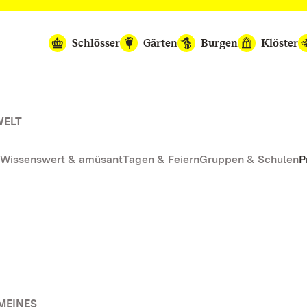
Schlösser
Gärten
Burgen
Klöster
WELT
Wissenswert & amüsant
Tagen & Feiern
Gruppen & Schulen
P
MEINES