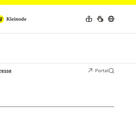
Kleinode
resse
Portal