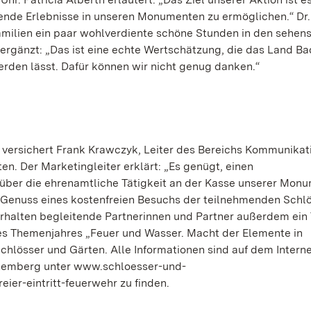
nde Erlebnisse in unseren Monumenten zu ermöglichen.“ Dr.
milien ein paar wohlverdiente schöne Stunden in den sehen
rgänzt: „Das ist eine echte Wertschätzung, die das Land Ba
erden lässt. Dafür können wir nicht genug danken.“
“, versichert Frank Krawczyk, Leiter des Bereichs Kommunikat
n. Der Marketingleiter erklärt: „Es genügt, einen
über die ehrenamtliche Tätigkeit an der Kasse unserer Mon
Genuss eines kostenfreien Besuchs der teilnehmenden Schlö
erhalten begleitende Partnerinnen und Partner außerdem ein 
 des Themenjahres „Feuer und Wasser. Macht der Elemente in
chlösser und Gärten. Alle Informationen sind auf dem Intern
ttemberg unter www.schloesser-und-
ier-eintritt-feuerwehr zu finden.