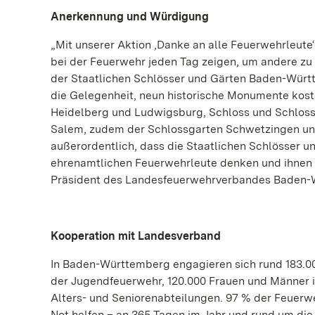
Anerkennung und Würdigung
„Mit unserer Aktion ‚Danke an alle Feuerwehrleute
bei der Feuerwehr jeden Tag zeigen, um andere zu s
der Staatlichen Schlösser und Gärten Baden-Württ
die Gelegenheit, neun historische Monumente kosten
Heidelberg und Ludwigsburg, Schloss und Schloss
Salem, zudem der Schlossgarten Schwetzingen und
außerordentlich, dass die Staatlichen Schlösser u
ehrenamtlichen Feuerwehrleute denken und ihnen k
Präsident des Landesfeuerwehrverbandes Baden-W
Kooperation mit Landesverband
In Baden-Württemberg engagieren sich rund 183.00
der Jugendfeuerwehr, 120.000 Frauen und Männer i
Alters- und Seniorenabteilungen. 97 % der Feuerw
Not helfen – an 365 Tagen im Jahr und rund um die U