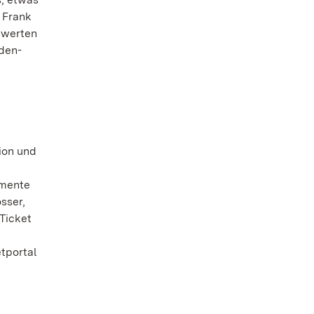
 Frank
swerten
den-
ion und
umente
sser,
Ticket
etportal