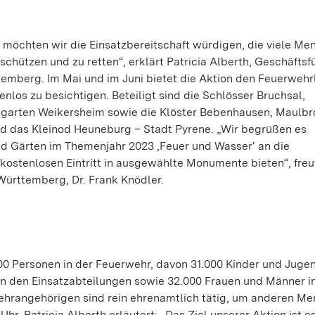
‘ möchten wir die Einsatzbereitschaft würdigen, die viele M
chützen und zu retten“, erklärt Patricia Alberth, Geschäftsf
emberg. Im Mai und im Juni bietet die Aktion den Feuerwehr
los zu besichtigen. Beteiligt sind die Schlösser Bruchsal,
garten Weikersheim sowie die Klöster Bebenhausen, Maulbr
 das Kleinod Heuneburg – Stadt Pyrene. „Wir begrüßen es
nd Gärten im Themenjahr 2023 ‚Feuer und Wasser‘ an die
ostenlosen Eintritt in ausgewählte Monumente bieten“, freut
ürttemberg, Dr. Frank Knödler.
0 Personen in der Feuerwehr, davon 31.000 Kinder und Jugen
n den Einsatzabteilungen sowie 32.000 Frauen und Männer i
ehrangehörigen sind rein ehrenamtlich tätig, um anderen Me
hr. Patricia Alberth erläutert: „Das Ziel unserer Aktion ist e