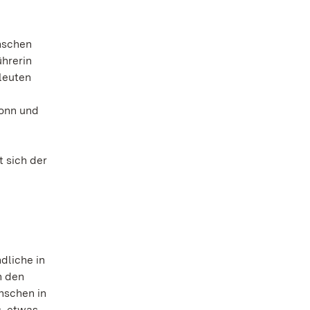
enschen
ührerin
leuten
onn und
 sich der
dliche in
n den
nschen in
s, etwas