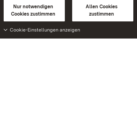
Gebärdensprache
Leichte Sprache
Erklärung zur Barrierefreiheit
Nur notwendigen
Allen Cookies
BITV-konform (geprüfte Seiten)
Cookies zustimmen
zustimmen
Cookie-Einstellungen anzeigen
Weiteres
Portal
Monumente
Besuchen Sie uns auf
Facebook
Besuchen Sie uns auf
Instagram
Besuchen Sie uns auf
Youtube
Lernen Sie unsere Apps
kennen
Google Play Store
App Store für iPhone