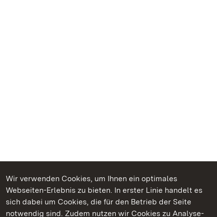
Wir verwenden Cookies, um Ihnen ein optimales
Webseiten-Erlebnis zu bieten. In erster Linie handelt es
Kommen. Staunen. Genießen.
sich dabei um Cookies, die für den Betrieb der Seite
notwendig sind. Zudem nutzen wir Cookies zu Analyse-