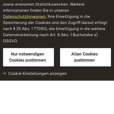
sowie anonymen Statistikzwecken. Weitere
Informationen finden Sie in unseren
Datenschutzhinweisen.
Ihre Einwilligung in die
Schloss Heidelberg
Speicherung der Cookies und den Zugriff darauf erfolgt
nach § 25 Abs. 1 TTDSG, die Einwilligung in die weitere
Staatliche Schlösser und Gärten Baden-Württemberg
Datenverarbeitung nach Art. 6 Abs. 1 Buchstabe a)
DSGVO.
Kontakt
FAQ
Impressum
Datenschutz
Gebärdensprache
Leichte Sprache
Erklärung zur Barrierefreiheit
Nur notwendigen
Allen Cookies
BITV-konform (geprüfte Seiten)
Cookies zustimmen
zustimmen
Cookie-Einstellungen anzeigen
Weiteres
Portal
Monumente
Besuchen Sie uns auf
Facebook
Besuchen Sie uns auf
Instagram
Besuchen Sie uns auf