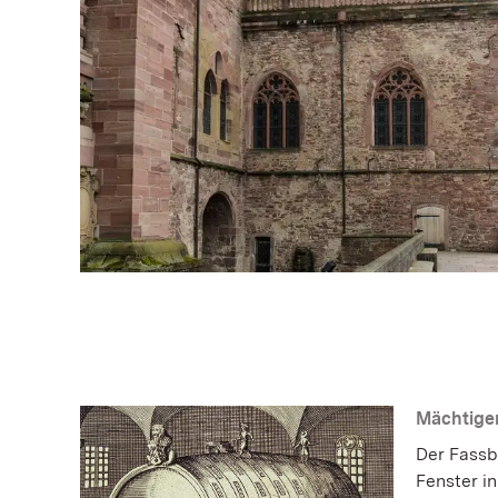
Mächtiger
Der Fassb
Fenster i