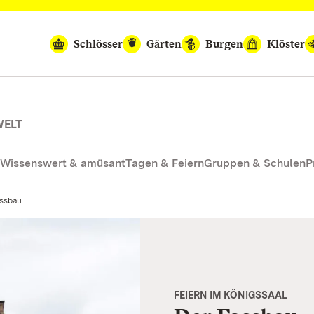
Schlösser
Gärten
Burgen
Klöster
WELT
Wissenswert & amüsant
Tagen & Feiern
Gruppen & Schulen
P
tuell:
ssbau
FEIERN IM KÖNIGSSAAL