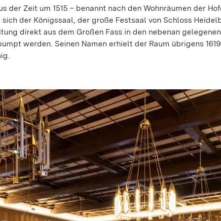
s der Zeit um 1515 – benannt nach den Wohnräumen der Ho
sich der Königssaal, der große Festsaal von Schloss Heidel
Leitung direkt aus dem Großen Fass in den nebenan gelegenen
umpt werden. Seinen Namen erhielt der Raum übrigens 1619
ig.