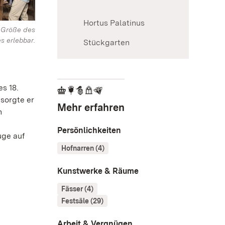
Hortus Palatinus
 Größe des
s erlebbar.
Stückgarten
s 18.
 sorgte er
Mehr erfahren
n
Persönlichkeiten
uge auf
Hofnarren (4)
Kunstwerke & Räume
Fässer (4)
Festsäle (29)
Arbeit & Vergnügen