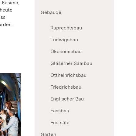
 Kasimir,
 heute
Gebäude
ass
urden.
Ruprechtsbau
Ludwigsbau
Ökonomiebau
Gläserner Saalbau
Ottheinrichsbau
Friedrichsbau
Englischer Bau
Fassbau
Festsäle
Garten