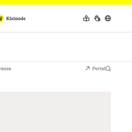
Kleinode
resse
Portal